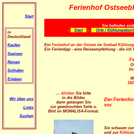
Ferienhof Ostseeb
Start
Sie befinden sic
-
Start
-
Orte / Kühlungsborn
in
Deutschland
Ein
Ferienhof an der Ostsee
im
Seebad Kühlung
Kaufen
Ein Ferientipp - eine Reiseempfehlung - die ic
Speisen
Fe
Reisen
O
Be
Schlafen
W
Erleben
182
...
klicken
Sie bitte
in die Bilder,
Wir über uns
Der
Ferienho
dann gelangen Sie
vor.
zur gewünschten Seite u.
Links
Bild im MONALISA-Format.
Suchen
Sie schauen zu
und zur
Kühlun