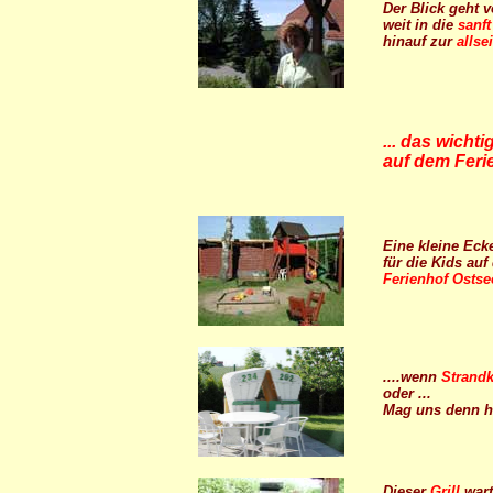
Der Blick geht 
weit in die
sanf
hinauf zur
allse
... das wichti
auf dem Ferie
Eine kleine Eck
für die Kids au
Ferienhof Ostse
....wenn
Strand
oder ...
Mag uns denn h
Dieser
Grill
wart