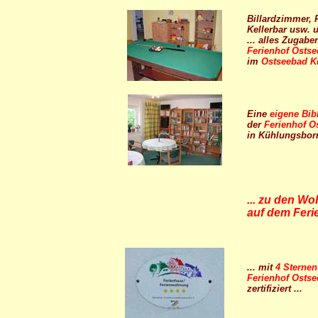
Billardzimmer
, 
Kellerbar usw. u
... alles Zugab
Ferienhof Ostse
im
Ostseebad K
Eine
eigene Bib
der
Ferienhof O
in Kühlungsbor
...
zu den Wo
auf dem Ferie
... mit
4 Sternen
Ferienhof Ostse
zertifiziert ...