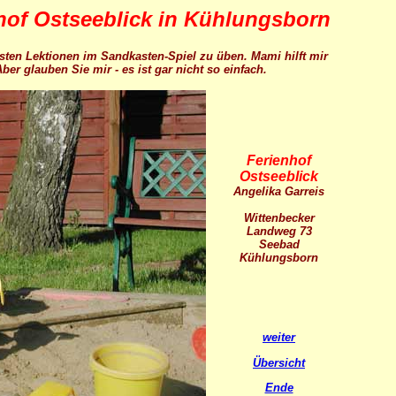
hof Ostseeblick in Kühlungsborn
rsten Lektionen im Sandkasten-Spiel zu üben. Mami hilft mir
er glauben Sie mir - es ist gar nicht so einfach.
Ferienhof
Ostseeblick
Angelika Garreis
Wittenbecker
Landweg 73
Seebad
Kühlungsborn
weiter
Übersicht
Ende