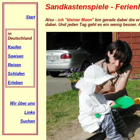
Sandkastenspiele - Ferien
Start
Also -
ich "kleiner Mann"
bin gerade dabei die e
dabei. Und jeden Tag geht es ein wenig besser. Ab
in
Deutschland
Kaufen
Speisen
Reisen
Schlafen
Erleben
Wir über uns
Links
Suchen