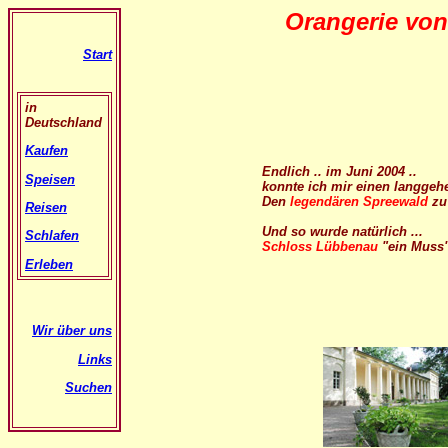
Orangerie
von
Start
in
Deutschland
Kaufen
Endlich .. im Juni 2004 ..
Speisen
konnte ich mir einen langgeh
Den
legendären Spreewald
zu 
Reisen
Und so wurde natürlich ...
Schlafen
Schloss Lübbenau
"ein Muss"
Erleben
Wir über uns
Links
Suchen