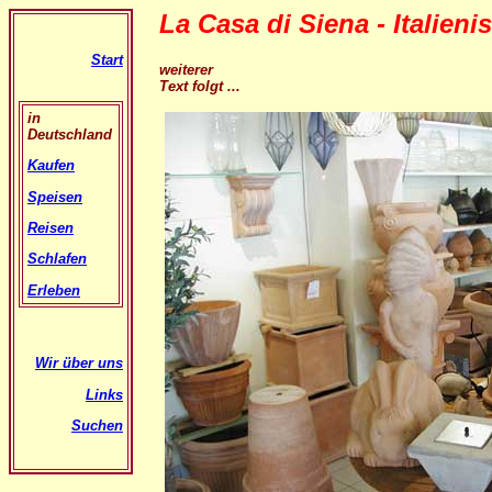
La Casa di Siena - Italien
Start
weiterer
Text folgt ...
in
Deutschland
Kaufen
Speisen
Reisen
Schlafen
Erleben
Wir über uns
Links
Suchen