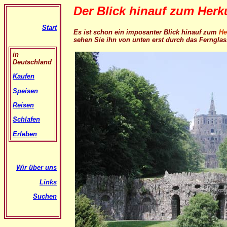
Der Blick hinauf zum Herk
Start
Es ist schon ein imposanter Blick hinauf zum
He
sehen Sie ihn von unten erst durch das Fernglas.
in
Deutschland
Kaufen
Speisen
Reisen
Schlafen
Erleben
Wir über uns
Links
Suchen