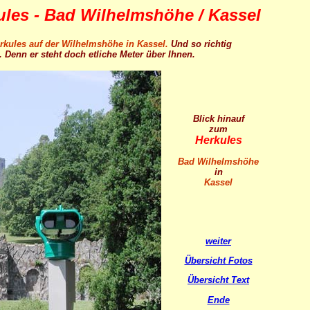
ules - Bad Wilhelmshöhe / Kassel
rkules auf der Wilhelmshöhe in Kassel.
Und so richtig
 Denn er steht doch etliche Meter über Ihnen.
Blick hinauf
zum
Herkules
Bad Wilhelmshöhe
in
Kassel
weiter
Übersicht Fotos
Übersicht Text
Ende