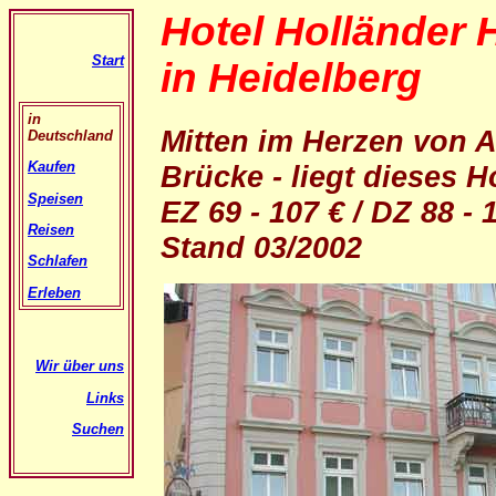
Hotel Holländer H
Start
in Heidelberg
in
Mitten im Herzen von Al
Deutschland
Kaufen
Brücke - liegt dieses 
Speisen
EZ 69 - 107 € / DZ 88 - 
Reisen
Stand 03/2002
Schlafen
Erleben
Wir über uns
Links
Suchen