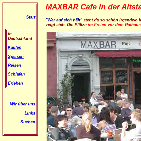
MAXBAR Cafe in der Altst
Start
"Wer auf sich hält"
steht da so schön irgendwo i
zeigt sich. Die Plätze
im Freien vor dem Rathaus
in
Deutschland
Kaufen
Speisen
Reisen
Schlafen
Erleben
Wir über uns
Links
Suchen