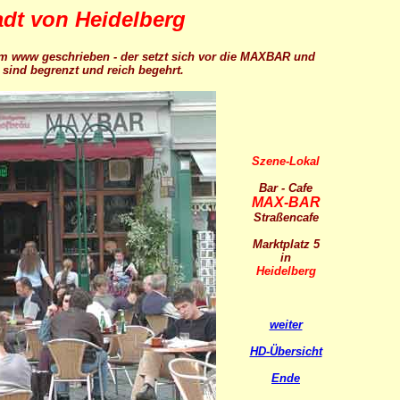
adt von Heidelberg
m www geschrieben - der setzt sich vor die MAXBAR und
sind begrenzt und reich begehrt.
Szene-Lokal
Bar - Cafe
MAX-BAR
Straßencafe
Marktplatz 5
in
Heidelberg
weiter
HD-Übersicht
Ende