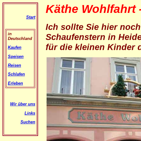
Käthe Wohlfahrt -
Start
Ich sollte Sie hier noc
in
Schaufenstern in Heide
Deutschland
für die kleinen Kinder
Kaufen
Speisen
Reisen
Schlafen
Erleben
Wir über uns
Links
Suchen