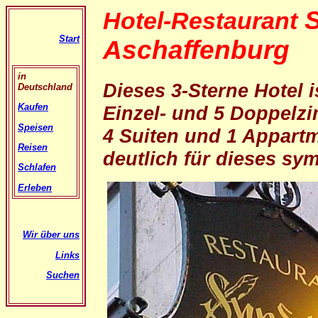
S
Hotel-Restaurant
Start
Aschaffenburg
in
Dieses 3-Sterne Hotel 
Deutschland
Kaufen
Einzel- und 5 Doppelz
Speisen
4 Suiten und 1 Appart
Reisen
deutlich für dieses sy
Schlafen
Erleben
Wir über uns
Links
Suchen