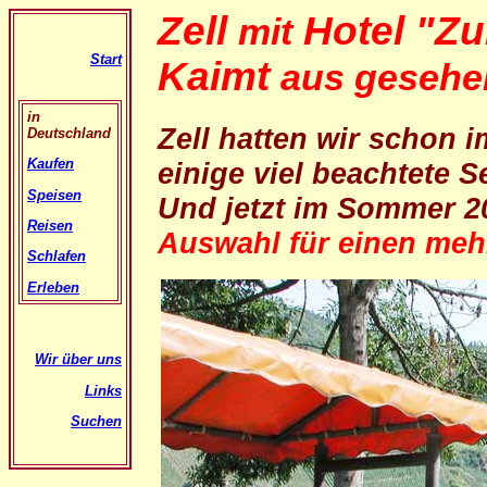
Zell
Hotel "Z
mit
Start
Kaimt
aus geseh
in
Zell hatten wir schon
Deutschland
Kaufen
einige viel beachtete Se
Speisen
Und jetzt im Sommer 2
Reisen
Auswahl für einen mehr
Schlafen
Erleben
Wir über uns
Links
Suchen