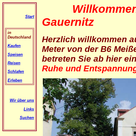
Willkommen au
Start
Gauernitz
in
Herzlich willkommen 
Deutschland
Kaufen
Meter von der B6 Meiße
Speisen
betreten Sie ab hier e
Reisen
Ruhe und Entspannung 
Schlafen
Erleben
Wir über uns
Links
Suchen