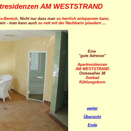
artresidenzen AM WESTSTRAND
ss-Bereich
. Nicht nur dass man
so herrlich entspannen kann
,
ein - man kann auch
so nett mit der Nachbarin plaudern
...
Eine
"gute Adresse"
Apartresidenzen
AM WESTSTRAND
Ostseeallee 38
Seebad
Kühlungsborn
weiter
Übersicht
Ende