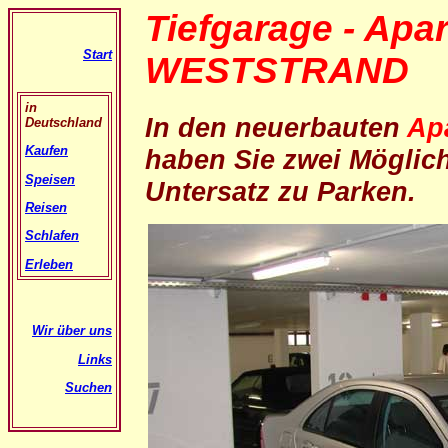
Tiefgarage - Apa
Start
WESTSTRAND
in
In den neuerbauten
Ap
Deutschland
Kaufen
haben Sie zwei Möglich
Speisen
Untersatz zu Parken.
Reisen
Schlafen
Erleben
Wir über uns
Links
Suchen