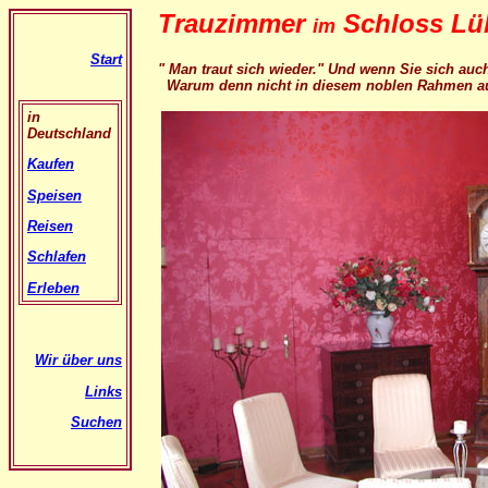
Trauzimmer
Schloss L
im
Start
" Man traut sich wieder." Und wenn Sie sich au
Warum denn nicht in diesem noblen Rahmen au
in
Deutschland
Kaufen
Speisen
Reisen
Schlafen
Erleben
Wir über uns
Links
Suchen