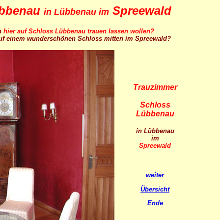
übbenau
Spreewald
in Lübbenau im
ch
hier auf Schloss Lübbenau trauen lassen wollen?
f einem wunderschönen Schloss mitten im Spreewald?
Trauzimmer
Schloss
Lübbenau
in Lübbenau
im
Spreewald
weiter
Übersicht
Ende