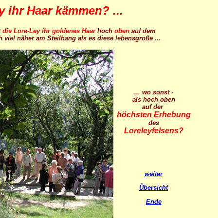
y ihr Haar kämmen? ...
t
die Lore-Ley ihr goldenes Haar
hoch
oben
auf dem
 viel näher am Steilhang als es diese lebensgroße ...
... wo sonst -
als hoch oben
auf der
höchsten Erhebung
des
Loreleyfelsens?
weiter
Übersicht
Ende