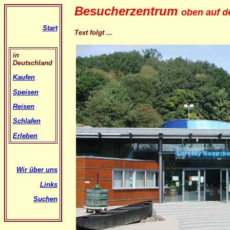
Besucherzentrum
oben auf d
Start
Text folgt ...
in
Deutschland
Kaufen
Speisen
Reisen
Schlafen
Erleben
Wir über uns
Links
Suchen