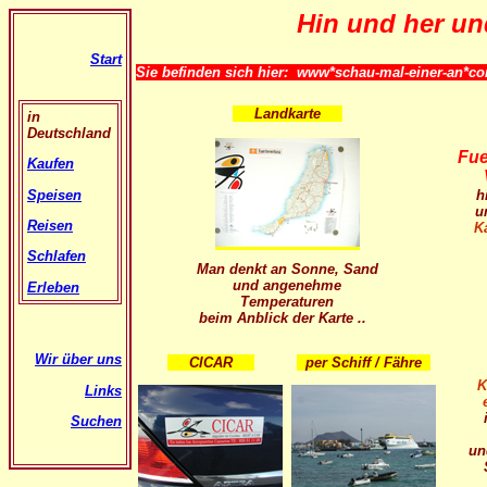
Hin und her un
Start
Sie befinden sich hier: www*schau-mal-einer-an*c
Landkarte
in
Deutschland
Fue
Kaufen
Speisen
h
u
Reisen
K
Schlafen
Man denkt an Sonne, Sand
und angenehme
Erleben
Temperaturen
beim Anblick der Karte ..
Wir über uns
CICAR
per Schiff / Fähre
K
Links
Suchen
un